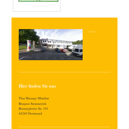
<<>>
Hier finden Sie uns
Thai Massage Mitnilan
Benjarat
Stemmerich
Benninghofer Str.
101
44269
Dortmund