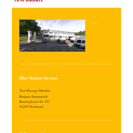
<<>>
Hier finden Sie uns
Thai Massage Mitnilan
Benjarat
Stemmerich
Benninghofer Str.
101
44269
Dortmund